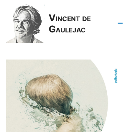
Vincent de
Gaulejac
Main
Men