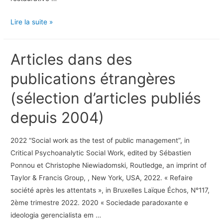
Faire
Lire la suite »
société
malgré
Articles dans des
les
attentats,
publications étrangères
2024
(sélection d’articles publiés
(avec
Isabelle
depuis 2004)
Seret)
2022 “Social work as the test of public management”, in
Critical Psychoanalytic Social Work, edited by Sébastien
Ponnou et Christophe Niewiadomski, Routledge, an imprint of
Taylor & Francis Group, , New York, USA, 2022. « Refaire
société après les attentats », in Bruxelles Laïque Échos, N°117,
2ème trimestre 2022. 2020 « Sociedade paradoxante e
ideologia gerencialista em …