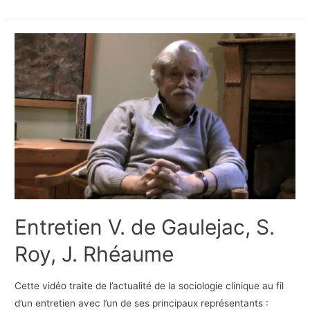
gestionnaire,
lutte
des
places
et
conflits
vécus
Entretien V. de Gaulejac, S.
Roy, J. Rhéaume
Cette vidéo traite de l’actualité de la sociologie clinique au fil
d’un entretien avec l’un de ses principaux représentants :