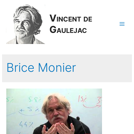
Vincent de
Gaulejac
Main
Men
Brice Monier