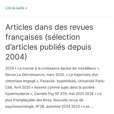
Articles
Lire la suite »
dans
des
Articles dans des revues
publications
étrangères
françaises (sélection
(sélection
d’articles publiés depuis
d’articles
publiés
2004)
depuis
2004)
2025 « La course à la croissance épuise les travailleurs »,
Revue La Décroissance, mars 2025. « La trajectoire d’un
chercheur engagé », Panacée. hypothèses, Université Paris-
Cité, Avril 2025 « Advenir comme sujet dans la société
hypermoderne », Carnets Psy N° 279, mai 2025 2024 « Le
plus irremplaçable des êtres, Nouvelle revue de
psychosociologie, N°38, automne 2024 2023 « Les …