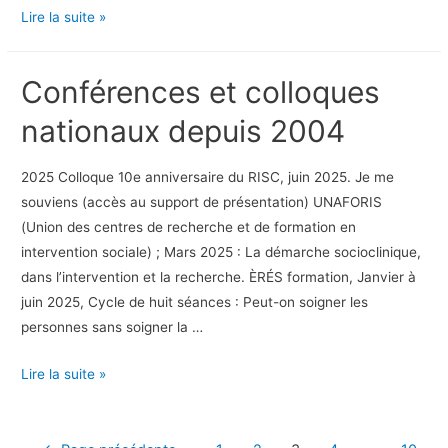
Articles
Lire la suite »
dans
des
Conférences et colloques
revues
françaises
nationaux depuis 2004
(sélection
d’articles
2025 Colloque 10e anniversaire du RISC, juin 2025. Je me
publiés
souviens (accès au support de présentation) UNAFORIS
depuis
(Union des centres de recherche et de formation en
2004)
intervention sociale) ; Mars 2025 : La démarche socioclinique,
dans l’intervention et la recherche. ÈRÉS formation, Janvier à
juin 2025, Cycle de huit séances : Peut-on soigner les
personnes sans soigner la …
Conférences
Lire la suite »
et
colloques
nationaux