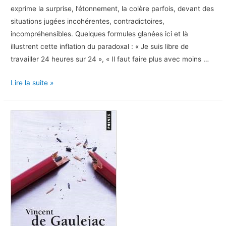
exprime la surprise, l’étonnement, la colère parfois, devant des
situations jugées incohérentes, contradictoires,
incompréhensibles. Quelques formules glanées ici et là
illustrent cette inflation du paradoxal : « Je suis libre de
travailler 24 heures sur 24 », « Il faut faire plus avec moins …
Le
Lire la suite »
capitalisme
paradoxant.
Un
système
qui
rend
fou,
2015