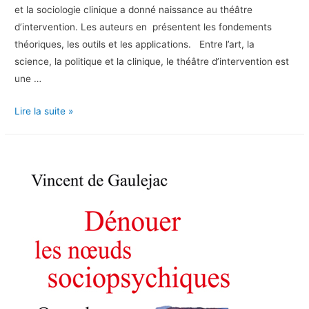
et la sociologie clinique a donné naissance au théâtre
d’intervention. Les auteurs en présentent les fondements
théoriques, les outils et les applications. Entre l’art, la
science, la politique et la clinique, le théâtre d’intervention est
une …
Mettre
Lire la suite »
sa
vie
en
jeux,
2021
(Avec
René
Badache)