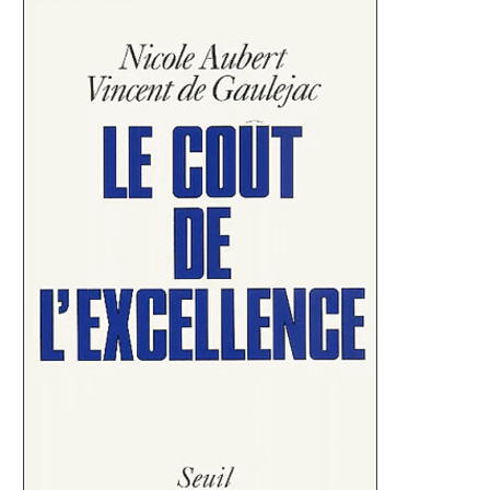
l’excellence,
2007
(rééd.)