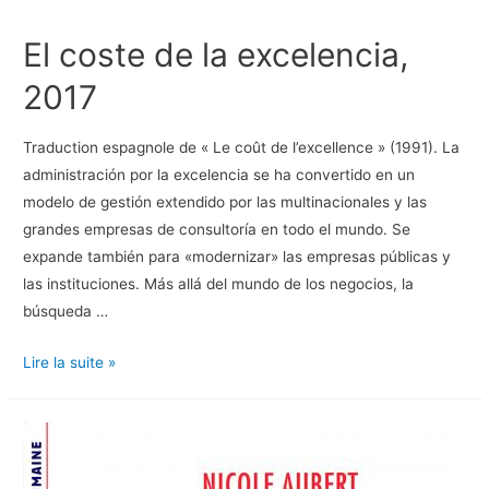
El coste de la excelencia,
2017
Traduction espagnole de « Le coût de l’excellence » (1991). La
administración por la excelencia se ha convertido en un
modelo de gestión extendido por las multinacionales y las
grandes empresas de consultoría en todo el mundo. Se
expande también para «modernizar» las empresas públicas y
las instituciones. Más allá del mundo de los negocios, la
búsqueda …
El
Lire la suite »
coste
de
la
excelencia,